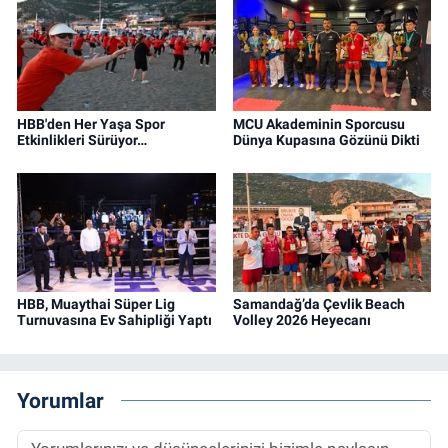
HBB'den Her Yaşa Spor
MCU Akademinin Sporcusu
Etkinlikleri Sürüyor…
Dünya Kupasına Gözünü Dikti
HBB, Muaythai Süper Lig
Samandağ’da Çevlik Beach
Turnuvasına Ev Sahipliği Yaptı
Volley 2026 Heyecanı
Yorumlar