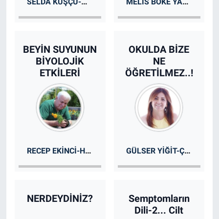
SELDA KUŞÇU-AILE TERAPISTI- SOSYOLOG
MELIS BÖKE YAZICIOĞLU-KIDEMLI BILGI GÜVENLIĞI UZMANI
BEYİN SUYUNUN
OKULDA BİZE
BİYOLOJİK
NE
ETKİLERİ
ÖĞRETİLMEZ..!
RECEP EKINCI-HERBALIST
GÜLSER YIĞIT-ÇOCUK GELIŞIMI UZMANI
NERDEYDİNİZ?
Semptomların
Dili-2... Cilt