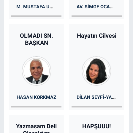
M. MUSTAFA UZUN
AV. SIMGE OCAK HUKUKSAL VAKALAR
OLMADI SN.
Hayatın Cilvesi
BAŞKAN
DILAN SEYFI-YAŞAM KOÇU
HASAN KORKMAZ
Yazmasam Deli
HAPŞUUU!