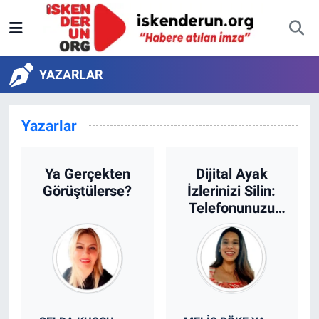
YAZARLAR
Yazarlar
Ya Gerçekten
Dijital Ayak
Görüştülerse?
İzlerinizi Silin:
Telefonunuzu
Satmadan Önce
Yapmanız
Gereken En
Önemli Şey