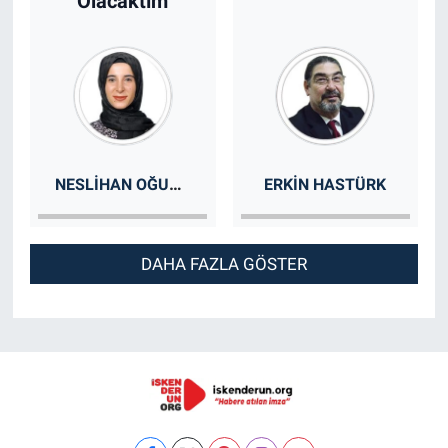
Olacaktım
NESLIHAN OĞUZ TURGUTALP- ERGOTERAPIST
ERKIN HASTÜRK
DAHA FAZLA GÖSTER