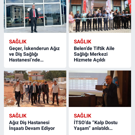
SAĞLIK
SAĞLIK
Geçer, İskenderun Ağız
Belen’de Tiftik Aile
ve Diş Sağlığı
Sağlığı Merkezi
Hastanesi’nde…
Hizmete Açıldı
SAĞLIK
SAĞLIK
Ağız Diş Hastanesi
İTSO’da “Kalp Dostu
İnşaatı Devam Ediyor
Yaşam” anlatıldı…