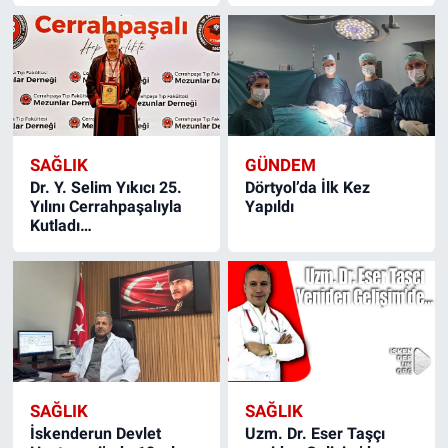
SAĞLIK
GÜNDEM
Dr. Y. Selim Yıkıcı 25.
Dörtyol’da İlk Kez
Yılını Cerrahpaşalıyla
Yapıldı
Kutladı…
SAĞLIK
SAĞLIK
İskenderun Devlet
Uzm. Dr. Eser Taşçı