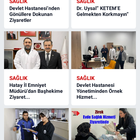
SAĞLIK
SAĞLIK
Devlet Hastanesi’nden
Dr. Uysal” KETEM’E
Gönüllere Dokunan
Gelmekten Korkmayın”
Ziyaretler
SAĞLIK
SAĞLIK
Hatay İl Emniyet
Devlet Hastanesi
Müdürü’dan Başhekime
Yönetiminden Örnek
Ziyaret...
Hizmet...