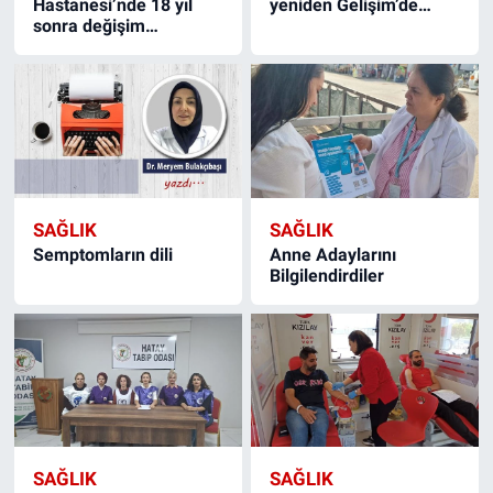
Hastanesi’nde 18 yıl
yeniden Gelişim’de…
sonra değişim…
SAĞLIK
SAĞLIK
Semptomların dili
Anne Adaylarını
Bilgilendirdiler
SAĞLIK
SAĞLIK