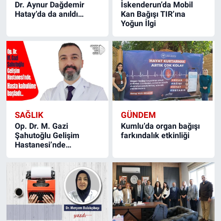
Dr. Aynur Dağdemir
İskenderun’da Mobil
Hatay’da da anıldı…
Kan Bağışı TIR’ına
Yoğun İlgi
SAĞLIK
GÜNDEM
Op. Dr. M. Gazi
Kumlu’da organ bağışı
Şahutoğlu Gelişim
farkındalık etkinliği
Hastanesi’nde…