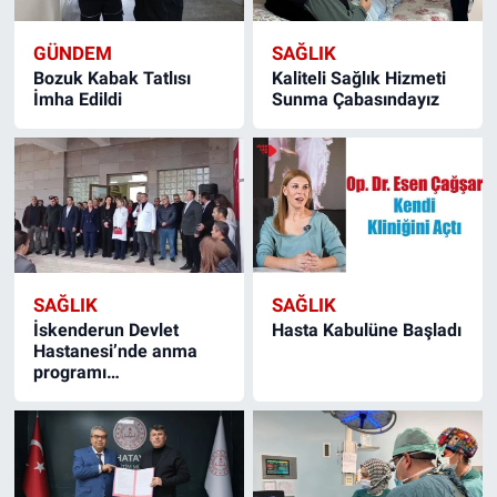
GÜNDEM
SAĞLIK
Bozuk Kabak Tatlısı
Kaliteli Sağlık Hizmeti
İmha Edildi
Sunma Çabasındayız
SAĞLIK
SAĞLIK
İskenderun Devlet
Hasta Kabulüne Başladı
Hastanesi’nde anma
programı…