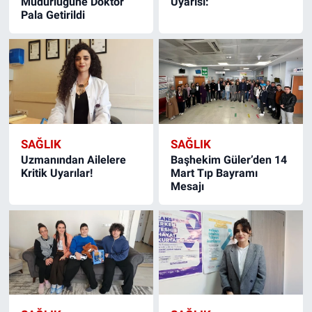
Müdürlüğüne Doktor
Uyarısı:
Pala Getirildi
SAĞLIK
SAĞLIK
Uzmanından Ailelere
Başhekim Güler’den 14
Kritik Uyarılar!
Mart Tıp Bayramı
Mesajı