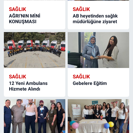
SAĞLIK
SAĞLIK
AĞRI'NIN MİNİ
AB heyetinden sağlık
KONUŞMASI
müdürlüğüne ziyaret
SAĞLIK
SAĞLIK
12 Yeni Ambulans
Gebelere Eğitim
Hizmete Alındı