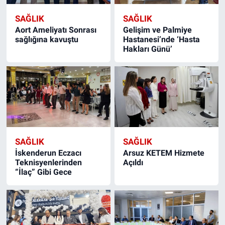
SAĞLIK
SAĞLIK
Aort Ameliyatı Sonrası
Gelişim ve Palmiye
sağlığına kavuştu
Hastanesi’nde ‘Hasta
Hakları Günü’
SAĞLIK
SAĞLIK
İskenderun Eczacı
Arsuz KETEM Hizmete
Teknisyenlerinden
Açıldı
“İlaç” Gibi Gece