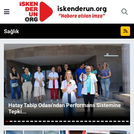
Sağlık
Hatay Tabip Odası'ndan Performans Sistemine
Tepki...
1
2
3
4
5
6
7
8
9
10
11
12
13
14
15
16
17
18
19
20
21
22
23
24
25
26
27
28
29
30