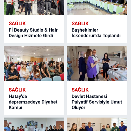
SAĞLIK
SAĞLIK
Fİ Beauty Studio & Hair
Başhekimler
Design Hizmete Girdi
İskenderun’da Toplandı
SAĞLIK
SAĞLIK
Hatay'da
Devlet Hastanesi
depremzedeye Diyabet
Palyatif Servisiyle Umut
Kampı
Oluyor