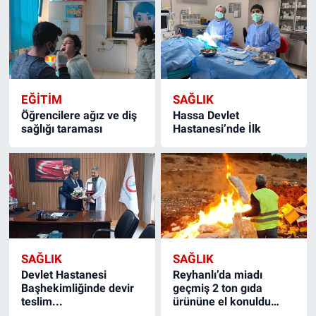
EĞITIM
SAĞLIK
Öğrencilere ağız ve diş
Hassa Devlet
sağlığı taraması
Hastanesi’nde İlk
SAĞLIK
SAĞLIK
Devlet Hastanesi
Reyhanlı’da miadı
Başhekimliğinde devir
geçmiş 2 ton gıda
teslim...
ürününe el konuldu…