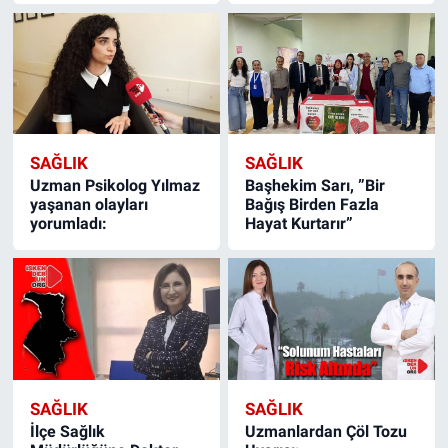
SAĞLIK
SAĞLIK
Uzman Psikolog Yılmaz
Başhekim Sarı, ”Bir
yaşanan olayları
Bağış Birden Fazla
yorumladı:
Hayat Kurtarır”
SAĞLIK
SAĞLIK
İlçe Sağlık
Uzmanlardan Çöl Tozu