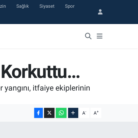
zin
Sağlık
Siyaset
Spor
 Korkuttu…
yangını, itfaiye ekiplerinin
-
+
A
A