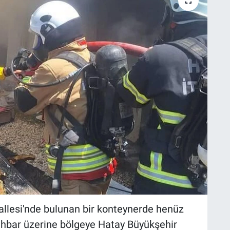
hallesi'nde bulunan bir konteynerde henüz
 İhbar üzerine bölgeye Hatay Büyükşehir