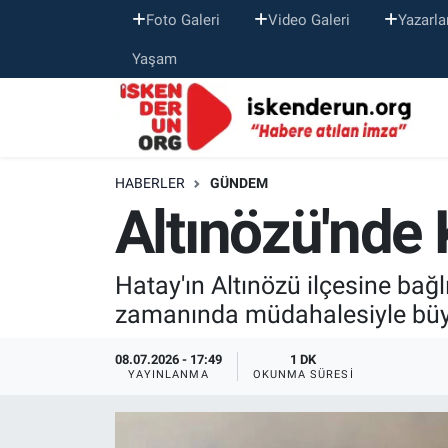
Foto Galeri
Video Galeri
Yazarla
Yaşam
HABERLER
GÜNDEM
Altınözü'nde
Hatay'ın Altınözü ilçesine bağl
zamanında müdahalesiyle büyü
08.07.2026 - 17:49
1 DK
YAYINLANMA
OKUNMA SÜRESI