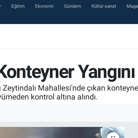
r
Eğitim
Ekonomi
Gündem
Kültür-sanat
Maga
 Konteyner Yangını
ı Zeytindalı Mahallesi'nde çıkan konteyner 
meden kontrol altına alındı.