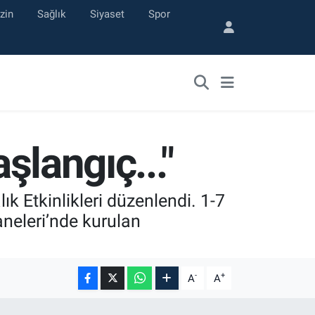
zin
Sağlık
Siyaset
Spor
şlangıç..."
k Etkinlikleri düzenlendi. 1-7
neleri’nde kurulan
-
+
A
A