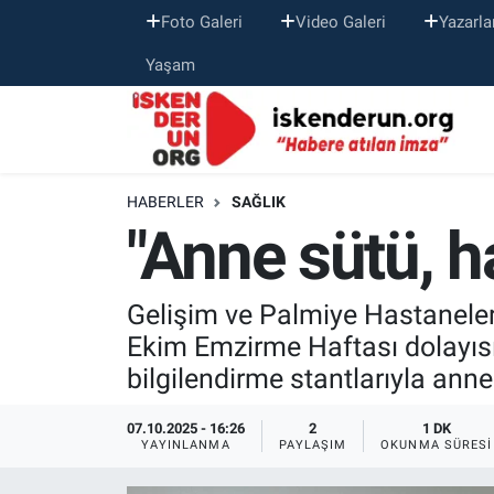
Foto Galeri
Video Galeri
Yazarla
Yaşam
HABERLER
SAĞLIK
"Anne sütü, ha
Gelişim ve Palmiye Hastaneleri
Ekim Emzirme Haftası dolayısı
bilgilendirme stantlarıyla ann
07.10.2025 - 16:26
2
1 DK
YAYINLANMA
PAYLAŞIM
OKUNMA SÜRESI