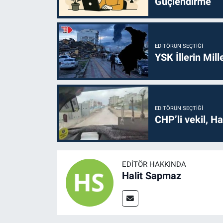
Güçlendirme
EDITÖRÜN SEÇTIĞI
YSK İllerin Mill
EDITÖRÜN SEÇTIĞI
CHP’li vekil, H
EDITÖR HAKKINDA
Halit Sapmaz