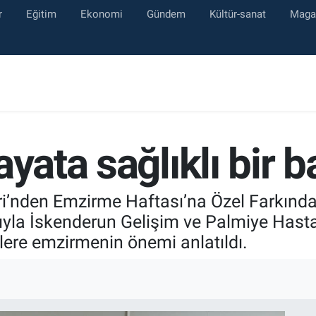
r
Eğitim
Ekonomi
Gündem
Kültür-sanat
Maga
yata sağlıklı bir ba
’nden Emzirme Haftası’na Özel Farkındalı
yla İskenderun Gelişim ve Palmiye Hasta
elere emzirmenin önemi anlatıldı.