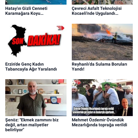
Hatay'ın Gizli Cenneti
Çevreci Asfalt Teknolojisi
Karamağara Koyu…
Kocaeli'nde Uygulandı…
Erzin'de Genç Kadın
Reyhanlı'da Sulama Boruları
Tabancayla Ağır Yaralandı
Yandı!
Şenöz: "Ekmek zammını biz
Mehmet Özdemir Övündük
değil, artan maliyetler
Mezarlığında toprağa verildi
belirliyor"