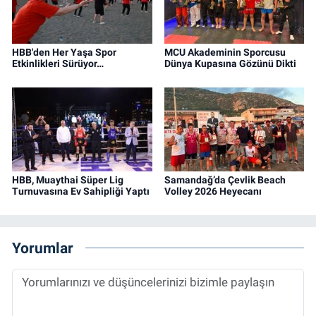
HBB'den Her Yaşa Spor
MCU Akademinin Sporcusu
Etkinlikleri Sürüyor…
Dünya Kupasına Gözünü Dikti
HBB, Muaythai Süper Lig
Samandağ’da Çevlik Beach
Turnuvasına Ev Sahipliği Yaptı
Volley 2026 Heyecanı
Yorumlar