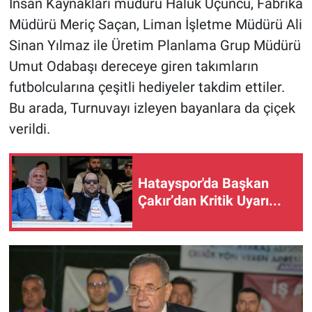
İnsan Kaynakları müdürü Haluk Üçüncü, Fabrika
Müdürü Meriç Saçan, Liman İşletme Müdürü Ali
Sinan Yılmaz ile Üretim Planlama Grup Müdürü
Umut Odabaşı dereceye giren takımların
futbolcularına çeşitli hediyeler takdim ettiler.
Bu arada, Turnuvayı izleyen bayanlara da çiçek
verildi.
Hatayspor'da Başkan
Çakır’dan Kritik Uyarı...