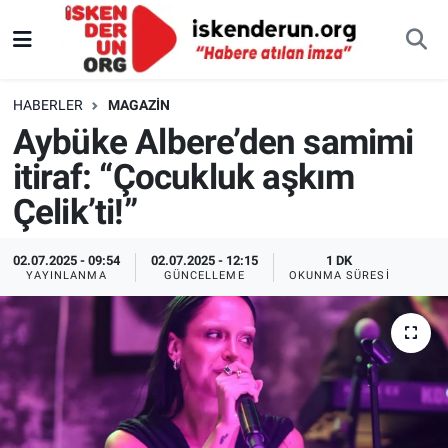
HABERLER
MAGAZIN
Aybüke Albere’den samimi
itiraf: “Çocukluk aşkım
Çelik’ti!”
02.07.2025 - 09:54
02.07.2025 - 12:15
1 DK
YAYINLANMA
GÜNCELLEME
OKUNMA SÜRESI