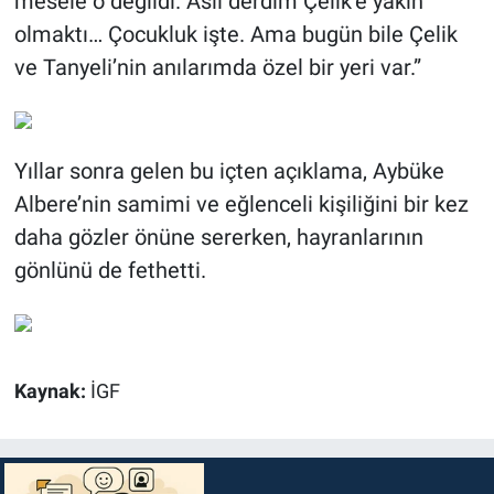
mesele o değildi. Asıl derdim Çelik’e yakın
olmaktı… Çocukluk işte. Ama bugün bile Çelik
ve Tanyeli’nin anılarımda özel bir yeri var.”
Yıllar sonra gelen bu içten açıklama, Aybüke
Albere’nin samimi ve eğlenceli kişiliğini bir kez
daha gözler önüne sererken, hayranlarının
gönlünü de fethetti.
Kaynak:
İGF