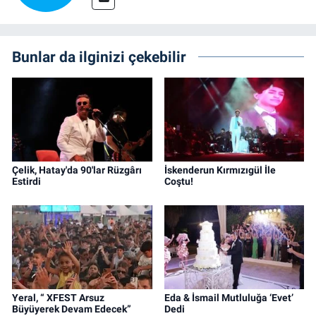
Bunlar da ilginizi çekebilir
Çelik, Hatay'da 90'lar Rüzgârı
İskenderun Kırmızıgül İle
Estirdi
Coştu!
Yeral, “ XFEST Arsuz
Eda & İsmail Mutluluğa ‘Evet’
Büyüyerek Devam Edecek”
Dedi