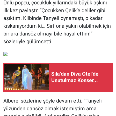
Ünlü popçu, çocukluk yıllarındaki büyük aşkını
ilk kez paylaştı: “Çocukken Çelik’e deliler gibi
aşıktım. Klibinde Tanyeli oynamıştı, o kadar
kıskanıyordum ki… Sırf ona yakın olabilmek için
bir ara dansöz olmayı bile hayal ettim!”
sözleriyle gülümsetti.
Sıla’dan Diva Otel’de
Unutulmaz Konser...
Albere, sözlerine şöyle devam etti: “Tanyeli
yüzünden dansöz olmak istemiştim ama