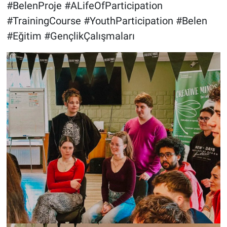
#BelenProje #ALifeOfParticipation
#TrainingCourse #YouthParticipation #Belen
#Eğitim #GençlikÇalışmaları