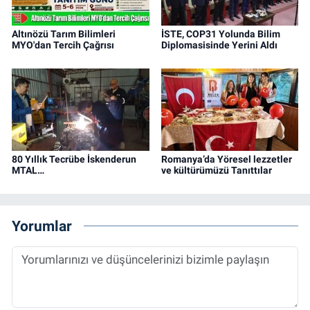
Altınözü Tarım Bilimleri
İSTE, COP31 Yolunda Bilim
MYO'dan Tercih Çağrısı
Diplomasisinde Yerini Aldı
80 Yıllık Tecrübe İskenderun
Romanya’da Yöresel lezzetler
MTAL…
ve kültürümüzü Tanıttılar
Yorumlar