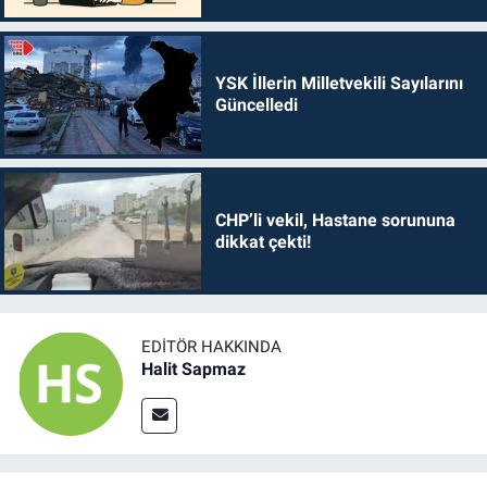
YSK İllerin Milletvekili Sayılarını
Güncelledi
CHP’li vekil, Hastane sorununa
dikkat çekti!
EDITÖR HAKKINDA
Halit Sapmaz