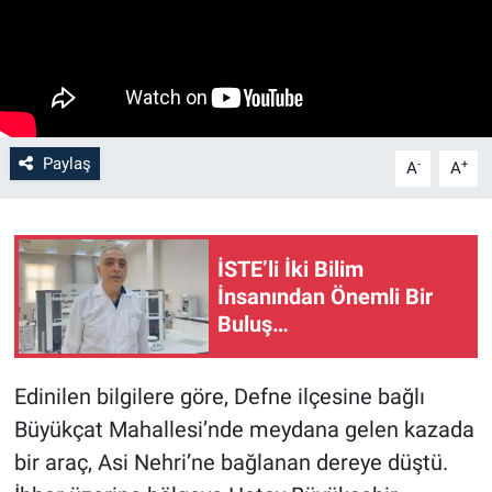
Paylaş
-
+
A
A
İSTE’li İki Bilim
İnsanından Önemli Bir
Buluş…
Edinilen bilgilere göre, Defne ilçesine bağlı
Büyükçat Mahallesi’nde meydana gelen kazada
bir araç, Asi Nehri’ne bağlanan dereye düştü.