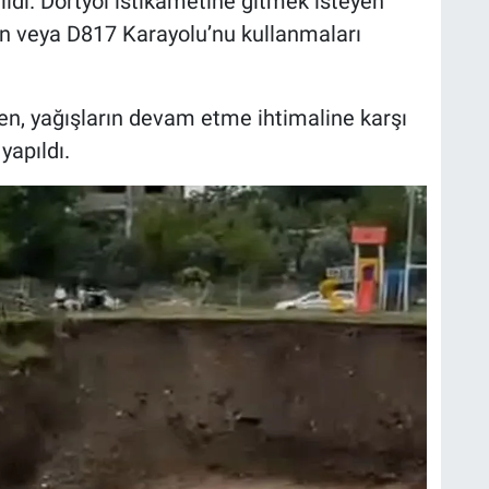
ıldı. Dörtyol istikametine gitmek isteyen
an veya D817 Karayolu’nu kullanmaları
en, yağışların devam etme ihtimaline karşı
yapıldı.