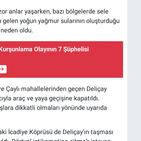
 zor anlar yaşarken, bazı bölgelerde sele
an gelen yoğun yağmur sularının oluşturduğu
e neden oldu.
Kurşunlama Olayının 7 Şüphelisi
 ve Çaylı mahallelerinden geçen Deliçay
ıyla araç ve yaya geçişine kapatıldı.
aşlara dikkatli olmaları yönünde uyarıda
aki İcadiye Köprüsü de Deliçay’ın taşması