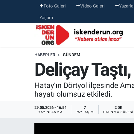
Foto Galeri
Video Galeri
Yazarla
Yaşam
HABERLER
GÜNDEM
Deliçay Taştı,
Hatay’ın Dörtyol ilçesinde Aman
hayatı olumsuz etkiledi.
29.05.2026 - 16:54
7
2 DK
YAYINLANMA
PAYLAŞIM
OKUNMA SÜRESI