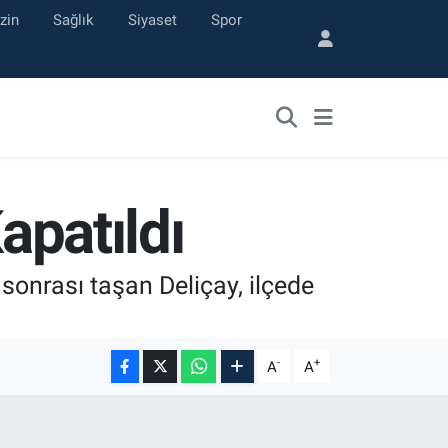
zin
Sağlık
Siyaset
Spor
apatıldı
 sonrası taşan Deliçay, ilçede
-
+
A
A