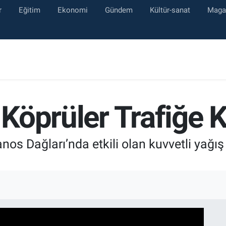
r
Eğitim
Ekonomi
Gündem
Kültür-sanat
Maga
 Köprüler Trafiğe K
os Dağları’nda etkili olan kuvvetli yağış