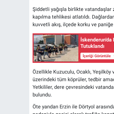
Şiddetli yağışla birlikte vatandaşlar
kapılma tehlikesi atlatıldı. Dağlard
kuvvetli akış, ilçede korku ve paniğ
İskenderun'da 
Tutuklandı
İçeriği Görüntüle
Özellikle Kuzuculu, Ocaklı, Yeşilköy
üzerindeki tüm köprüler, tedbir amac
Yetkililer, dere çevresindeki vatand
bulundu.
Öte yandan Erzin ile Dörtyol arasınd