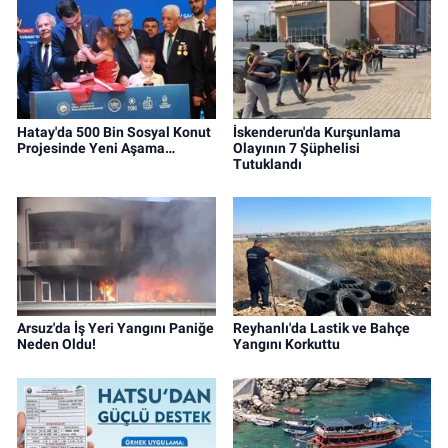
Hatay'da 500 Bin Sosyal Konut
İskenderun'da Kurşunlama
Projesinde Yeni Aşama…
Olayının 7 Şüphelisi
Tutuklandı
Arsuz'da İş Yeri Yangını Paniğe
Reyhanlı'da Lastik ve Bahçe
Neden Oldu!
Yangını Korkuttu