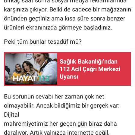
birkaç saat sonra sosyal medya reklamlarında
karşınıza çıkıyor. Belki de sadece bir mağazanın
önünden geçtiniz ama kısa süre sonra benzer
ürünleri ekranınızda görmeye başladınız.
Peki tüm bunlar tesadüf mü?
Sağlık Bakanlığı’ndan
112 Acil Çağrı Merkezi
Uyarısı
Bu sorunun cevabı her zaman çok net
olmayabilir. Ancak bildiğimiz bir gerçek var:
Dijital
mahremiyetimiz her geçen gün biraz daha
daralıyor. Artık yalnızca internette değil,