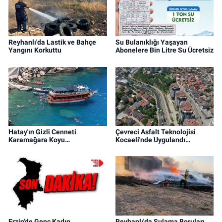
Reyhanlı'da Lastik ve Bahçe
Su Bulanıklığı Yaşayan
Yangını Korkuttu
Abonelere Bin Litre Su Ücretsiz
Hatay'ın Gizli Cenneti
Çevreci Asfalt Teknolojisi
Karamağara Koyu…
Kocaeli'nde Uygulandı…
Erzin'de Genç Kadın
Reyhanlı'da Sulama Boruları