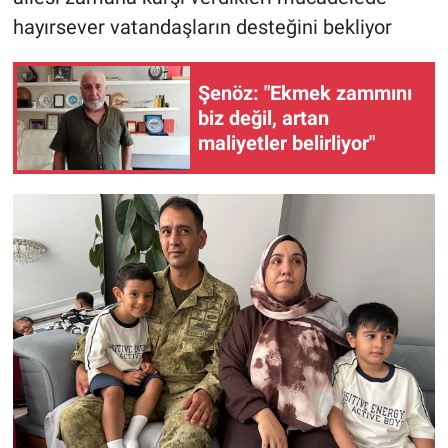
hayırsever vatandaşların desteğini bekliyor
Şenöz: "Ekmek zammını
biz değil, artan
maliyetler belirliyor"