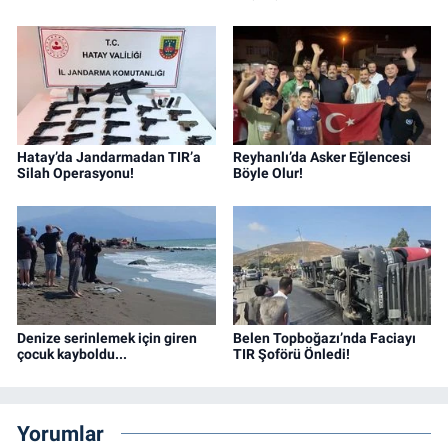
Hatay’da Jandarmadan TIR’a
Reyhanlı’da Asker Eğlencesi
Silah Operasyonu!
Böyle Olur!
Denize serinlemek için giren
Belen Topboğazı’nda Faciayı
çocuk kayboldu...
TIR Şoförü Önledi!
Yorumlar