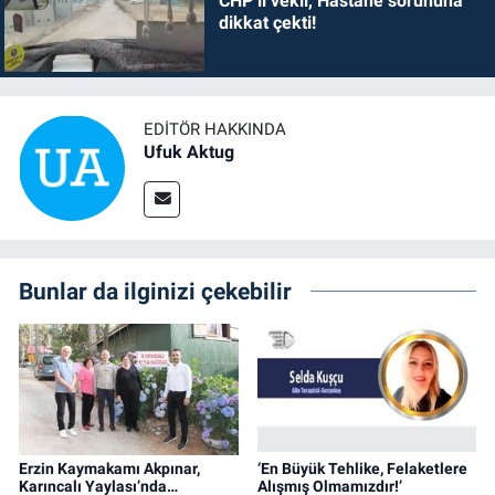
CHP’li vekil, Hastane sorununa
dikkat çekti!
EDITÖR HAKKINDA
Ufuk Aktug
Bunlar da ilginizi çekebilir
Erzin Kaymakamı Akpınar,
‘En Büyük Tehlike, Felaketlere
Karıncalı Yaylası’nda…
Alışmış Olmamızdır!’