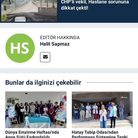
CHP’li vekil, Hastane sorununa
dikkat çekti!
EDITÖR HAKKINDA
Halit Sapmaz
Bunlar da ilginizi çekebilir
Dünya Emzirme Haftası'nda
Hatay Tabip Odası'ndan
Anne Sütü Farkındalığı…
Performans Sistemine Tepki...