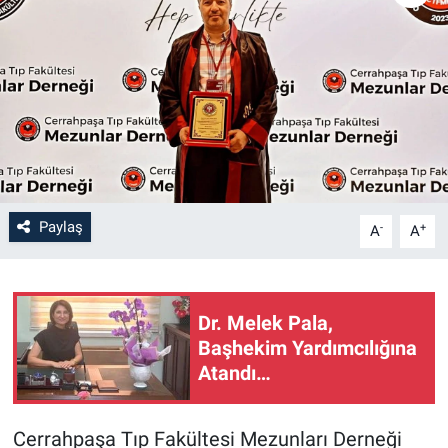
Paylaş
-
+
A
A
Dr. Melek Pala,
Başhekim Yardımcılığına
Atandı…
Cerrahpaşa Tıp Fakültesi Mezunları Derneği