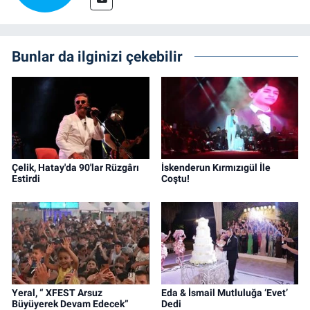
Bunlar da ilginizi çekebilir
Çelik, Hatay'da 90'lar Rüzgârı
İskenderun Kırmızıgül İle
Estirdi
Coştu!
Yeral, “ XFEST Arsuz
Eda & İsmail Mutluluğa ‘Evet’
Büyüyerek Devam Edecek”
Dedi