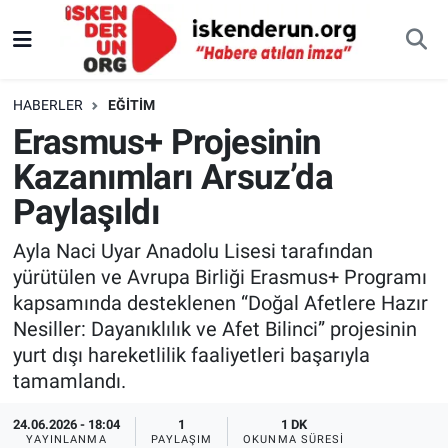
HABERLER
EĞITIM
Erasmus+ Projesinin
Kazanımları Arsuz’da
Paylaşıldı
Ayla Naci Uyar Anadolu Lisesi tarafından
yürütülen ve Avrupa Birliği Erasmus+ Programı
kapsamında desteklenen “Doğal Afetlere Hazır
Nesiller: Dayanıklılık ve Afet Bilinci” projesinin
yurt dışı hareketlilik faaliyetleri başarıyla
tamamlandı.
24.06.2026 - 18:04
1
1 DK
YAYINLANMA
PAYLAŞIM
OKUNMA SÜRESI