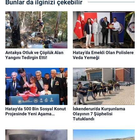
Bunlar da ilginizi çekebilir
Antakya Otluk ve Çöplük Alan
Hatay’da Emekli Olan Polislere
Yangını Tedirgin Etti!
Veda Yemeği
Hatay'da 500 Bin Sosyal Konut
İskenderun'da Kurşunlama
Projesinde Yeni Aşama…
Olayının 7 Şüphelisi
Tutuklandı