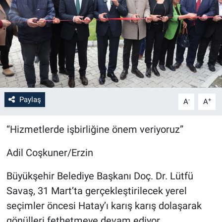
Paylaş
-
+
A
A
“Hizmetlerde işbirliğine önem veriyoruz”
Adil Coşkuner/Erzin
Büyükşehir Belediye Başkanı Doç. Dr. Lütfü
Savaş, 31 Mart’ta gerçekleştirilecek yerel
seçimler öncesi Hatay’ı karış karış dolaşarak
gönülleri fethetmeye devam ediyor.