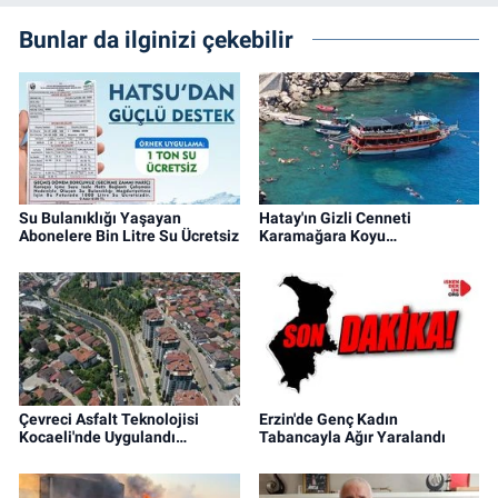
Bunlar da ilginizi çekebilir
Su Bulanıklığı Yaşayan
Hatay'ın Gizli Cenneti
Abonelere Bin Litre Su Ücretsiz
Karamağara Koyu…
Çevreci Asfalt Teknolojisi
Erzin'de Genç Kadın
Kocaeli'nde Uygulandı…
Tabancayla Ağır Yaralandı