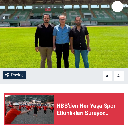
Paylaş
-
+
A
A
HBB'den Her Yaşa Spor
Etkinlikleri Sürüyor…