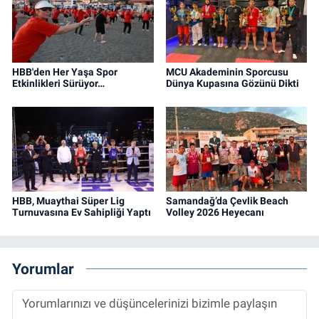
HBB'den Her Yaşa Spor
MCU Akademinin Sporcusu
Etkinlikleri Sürüyor…
Dünya Kupasına Gözünü Dikti
HBB, Muaythai Süper Lig
Samandağ’da Çevlik Beach
Turnuvasına Ev Sahipliği Yaptı
Volley 2026 Heyecanı
Yorumlar