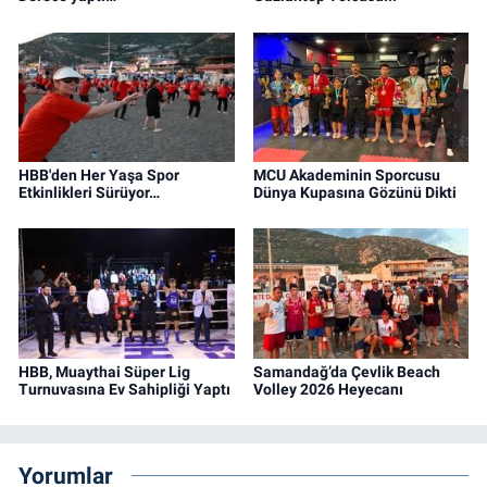
HBB'den Her Yaşa Spor
MCU Akademinin Sporcusu
Etkinlikleri Sürüyor…
Dünya Kupasına Gözünü Dikti
HBB, Muaythai Süper Lig
Samandağ’da Çevlik Beach
Turnuvasına Ev Sahipliği Yaptı
Volley 2026 Heyecanı
Yorumlar