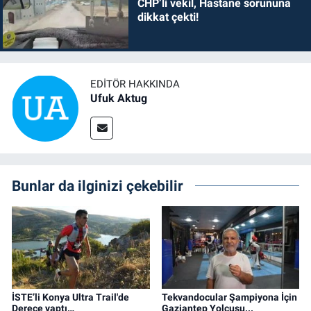
CHP’li vekil, Hastane sorununa
dikkat çekti!
EDITÖR HAKKINDA
Ufuk Aktug
Bunlar da ilginizi çekebilir
İSTE’li Konya Ultra Trail'de
Tekvandocular Şampiyona İçin
Derece yaptı…
Gaziantep Yolcusu...