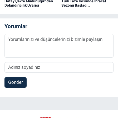
Hatay Çevre Müdürlüğü'nden
Türk Taze İncirinde İhracat
Dolandırıcılık Uyarısı
Sezonu Başladı…
Yorumlar
Gönder