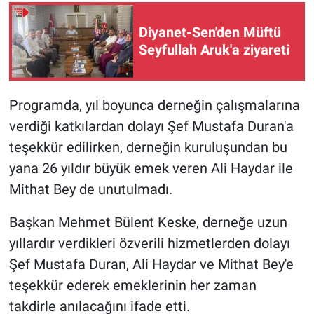
Diyanet-Sen'den Müftü
Seyfullah Aruk'a ziyareti
Programda, yıl boyunca derneğin çalışmalarına
verdiği katkılardan dolayı Şef Mustafa Duran'a
teşekkür edilirken, derneğin kuruluşundan bu
yana 26 yıldır büyük emek veren Ali Haydar ile
Mithat Bey de unutulmadı.
Başkan Mehmet Bülent Keske, derneğe uzun
yıllardır verdikleri özverili hizmetlerden dolayı
Şef Mustafa Duran, Ali Haydar ve Mithat Bey'e
teşekkür ederek emeklerinin her zaman
takdirle anılacağını ifade etti.