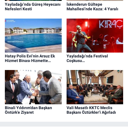
Yayladağı’nda Güreş Heyecanı
İskenderun Gültepe
Nefesleri Kesti
Mahallesi’nde Kaza: 4 Yaralı
Hatay Polis Evi’nin Arsuz Ek
Yayladağı’nda Festival
Hizmet Binası Hizmette…
Coşkusu…
Binali Yıldırım’dan Başkan
Vali Masatlı KKTC Meclis
Öntürk’e Ziyaret
Başkanı Öztürkler’i Ağırladı