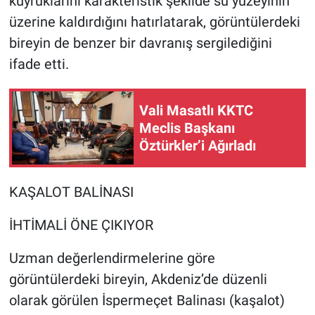
kuyruklarını karakteristik şekilde su yüzeyinin
üzerine kaldırdığını hatırlatarak, görüntülerdeki
bireyin de benzer bir davranış sergilediğini
ifade etti.
Vali Masatlı KKTC
Meclis Başkanı
Öztürkler’i Ağırladı
KAŞALOT BALİNASI
İHTİMALİ ÖNE ÇIKIYOR
Uzman değerlendirmelerine göre
görüntülerdeki bireyin, Akdeniz’de düzenli
olarak görülen İspermeçet Balinası (kaşalot)