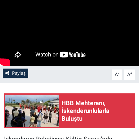
Paylaş
-
+
A
A
HBB Mehteranı,
İskenderunlularla
Buluştu