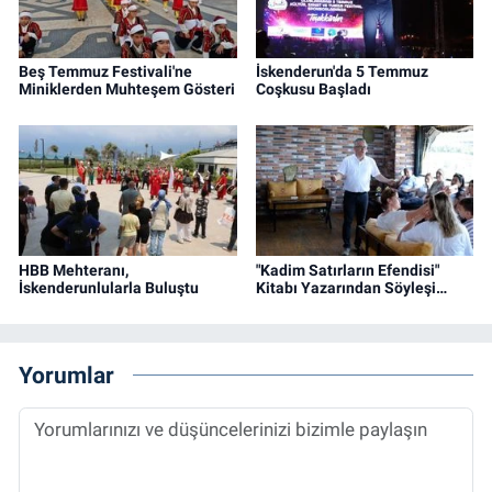
Beş Temmuz Festivali'ne
İskenderun'da 5 Temmuz
Miniklerden Muhteşem Gösteri
Coşkusu Başladı
HBB Mehteranı,
"Kadim Satırların Efendisi"
İskenderunlularla Buluştu
Kitabı Yazarından Söyleşi…
Yorumlar