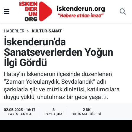
HABERLER
KÜLTÜR-SANAT
İskenderun’da
Sanatseverlerden Yoğun
İlgi Gördü
Hatay’ın İskenderun ilçesinde düzenlenen
“Zaman Yolcularıydık, Sevdalandık” adlı
şarkılarla şiir ve müzik dinletisi, katılımcılara
duygu yüklü, unutulmaz bir gece yaşattı.
02.05.2025 - 16:17
8
2 DK
YAYINLANMA
PAYLAŞIM
OKUNMA SÜRESI