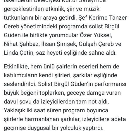
İskenderun Belediyesi Kültür Sarayı’nda
gerçekleştirilen etkinlik, şiir ve müzik
tutkunlarını bir araya getirdi. Şef Kerime Tanzer
Cereb yönetimindeki programda solist Birgül
Güden ile birlikte yorumcular Özer Yüksel,
Nihat Şahbaz, İhsan Şimşek, Gülşah Çereb ve
Linda Çetin, saz heyeti eşliğinde sahne aldı.
Etkinlikte, hem ünlü şairlerin eserleri hem de
katılımcıların kendi şiirleri, şarkılar eşliğinde
seslendirildi. Solist Birgül Güden’in performansı
büyük beğeni toplarken, geceye damga vuran
davul şovu da izleyicilerden tam not aldı.
Yaklaşık iki saat süren program boyunca
şiirlerle harmanlanan şarkılar, izleyicilere adeta
geçmişe duygusal bir yolculuk yaptırdı.