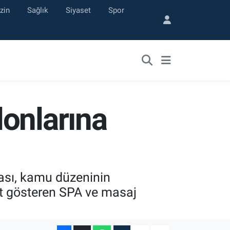
zin
Sağlık
Siyaset
Spor
onlarına
ası, kamu düzeninin
yet gösteren SPA ve masaj