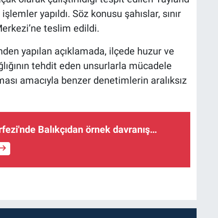
 işlemler yapıldı. Söz konusu şahıslar, sınır
rkezi’ne teslim edildi.
nden yapılan açıklamada, ilçede huzur ve
lığının tehdit eden unsurlarla mücadele
ası amacıyla benzer denetimlerin aralıksız
fezi'nde Balıkçıdan örnek davranış…