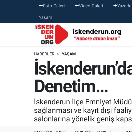
Foto Galeri
Video Galeri
Yazarla
Yaşam
HABERLER
YAŞAM
İskenderun’d
Denetim…
İskenderun İlçe Emniyet Müdür
sağlanması ve kayıt dışı faali
salonlarına yönelik geniş kapsa