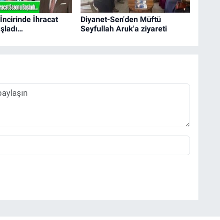
İncirinde İhracat
Diyanet-Sen'den Müftü
şladı…
Seyfullah Aruk'a ziyareti