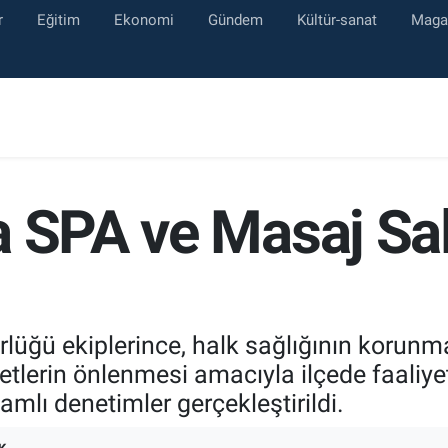
r
Eğitim
Ekonomi
Gündem
Kültür-sanat
Maga
a SPA ve Masaj Sal
lüğü ekiplerince, halk sağlığının korunm
yetlerin önlenmesi amacıyla ilçede faali
mlı denetimler gerçekleştirildi.