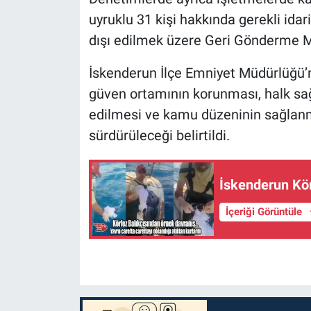
uyruklu 31 kişi hakkında gerekli idari
dışı edilmek üzere Geri Gönderme Me
İskenderun İlçe Emniyet Müdürlüğü’
güven ortamının korunması, halk sağ
edilmesi ve kamu düzeninin sağlanm
sürdürüleceği belirtildi.
İskenderun Kör
İçeriği Görüntüle