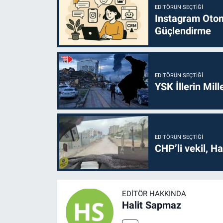
EDITÖRÜN SEÇTIĞI
Instagram Otoma
Güçlendirme
EDITÖRÜN SEÇTIĞI
YSK İllerin Mill
EDITÖRÜN SEÇTIĞI
CHP’li vekil, H
EDITÖR HAKKINDA
Halit Sapmaz