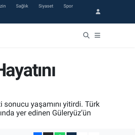
zin
Sağlık
Siyaset
Spor
Hayatını
i sonucu yaşamını yitirdi. Türk
asında yer edinen Güleryüz’ün