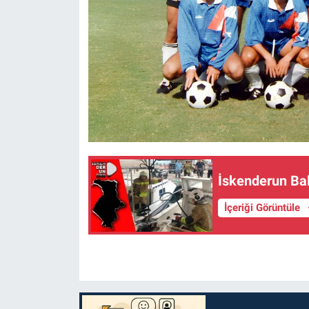
İskenderun Bal
İçeriği Görüntüle