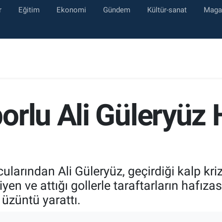
r
Eğitim
Ekonomi
Gündem
Kültür-sanat
Maga
rlu Ali Güleryüz 
larından Ali Güleryüz, geçirdiği kalp kriz
yen ve attığı gollerle taraftarların hafız
üzüntü yarattı.