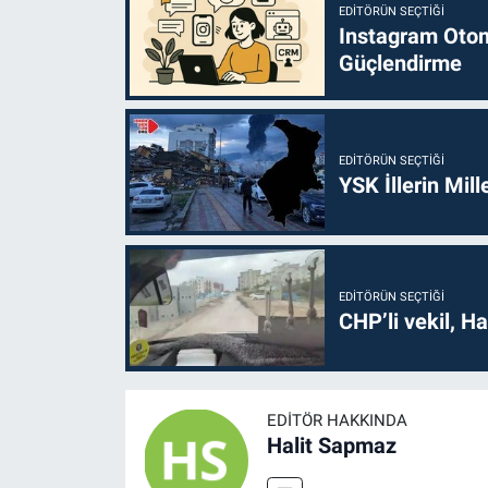
EDITÖRÜN SEÇTIĞI
Instagram Otoma
Güçlendirme
EDITÖRÜN SEÇTIĞI
YSK İllerin Mill
EDITÖRÜN SEÇTIĞI
CHP’li vekil, H
EDITÖR HAKKINDA
Halit Sapmaz