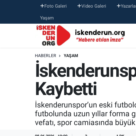
Foto Galeri
Video Galeri
Yazarla
Yaşam
HABERLER
YAŞAM
İskenderunspo
Kaybetti
İskenderunspor’un eski futbolcu
futbolunda uzun yıllar forma gi
vefatı, spor camiasında büyük 