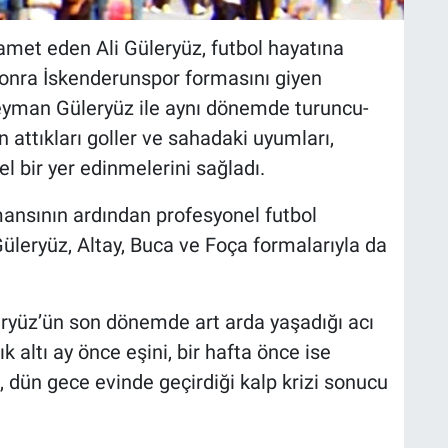
amet eden Ali Güleryüz, futbol hayatına
sonra İskenderunspor formasını giyen
leyman Güleryüz ile aynı dönemde turuncu-
n attıkları goller ve sahadaki uyumları,
l bir yer edinmelerini sağladı.
mansının ardından profesyonel futbol
üleryüz, Altay, Buca ve Foça formalarıyla da
eryüz’ün son dönemde art arda yaşadığı acı
ık altı ay önce eşini, bir hafta önce ise
 dün gece evinde geçirdiği kalp krizi sonucu