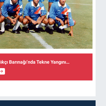
ıkçı Barınağı’nda Tekne Yangını…