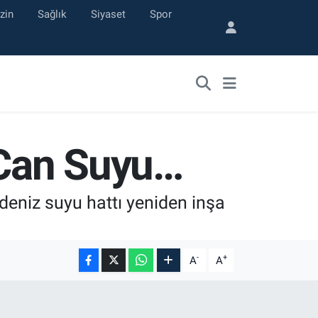
zin
Sağlık
Siyaset
Spor
 Can Suyu…
deniz suyu hattı yeniden inşa
-
+
A
A