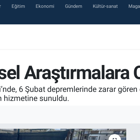
r
Eğitim
Ekonomi
Gündem
Kültür-sanat
Maga
msel Araştırmalara
’nde, 6 Şubat depremlerinde zarar gören 
ın hizmetine sunuldu.