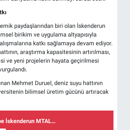
tkı
mik paydaşlarından biri olan İskenderun
limsel birikim ve uygulama altyapısıyla
 çalışmalarına katkı sağlamaya devam ediyor.
ttının, araştırma kapasitesinin artırılması,
esi ve yeni projelerin hayata geçirilmesi
vurgulandı.
unan Mehmet Duruel, deniz suyu hattının
versitenin bilimsel üretim gücünü artıracak
rübe İskenderun MTAL…