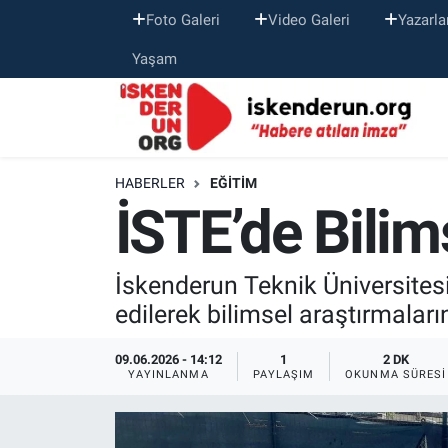
Foto Galeri
Video Galeri
Yazarla
Yaşam
HABERLER
EĞITIM
İSTE’de Bili
İskenderun Teknik Üniversitesi
edilerek bilimsel araştırmalar
09.06.2026 - 14:12
1
2 DK
YAYINLANMA
PAYLAŞIM
OKUNMA SÜRESI