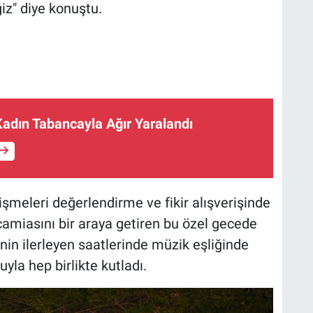
iz" diye konuştu.
Kadın Tabancayla Ağır Yaralandı
lişmeleri değerlendirme ve fikir alışverişinde
 camiasını bir araya getiren bu özel gecede
cenin ilerleyen saatlerinde müzik eşliğinde
yla hep birlikte kutladı.