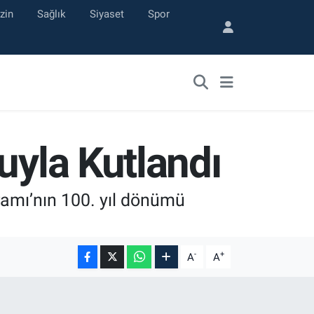
zin
Sağlık
Siyaset
Spor
uyla Kutlandı
amı’nın 100. yıl dönümü
-
+
A
A