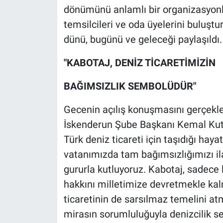
dönümünü anlamlı bir organizasyonla
temsilcileri ve oda üyelerini buluşt
dünü, bugünü ve geleceği paylaşıldı.
"KABOTAJ, DENİZ TİCARETİMİZİN
BAĞIMSIZLIK SEMBOLÜDÜR"
Gecenin açılış konuşmasını gerçekl
İskenderun Şube Başkanı Kemal Kutl
Türk deniz ticareti için taşıdığı ha
vatanımızda tam bağımsızlığımızı ila
gururla kutluyoruz. Kabotaj, sadece
hakkını milletimize devretmekle k
ticaretinin de sarsılmaz temelini at
mirasın sorumluluğuyla denizcilik s