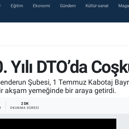
r
Eğitim
Ekonomi
Gündem
Kültür-sanat
Maga
. Yılı DTO’da Coşk
kenderun Şubesi, 1 Temmuz Kabotaj Bayr
bir akşam yemeğinde bir araya getirdi.
2 DK
M
OKUNMA SÜRESI