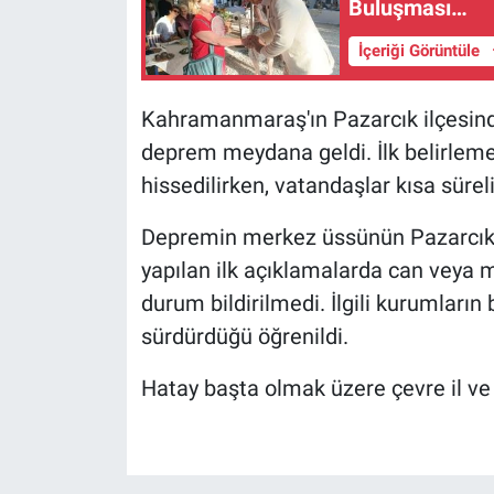
Buluşması…
İçeriği Görüntüle
Kahramanmaraş'ın Pazarcık ilçesind
deprem meydana geldi. İlk belirleme
hissedilirken, vatandaşlar kısa sürel
Depremin merkez üssünün Pazarcık old
yapılan ilk açıklamalarda can veya m
durum bildirilmedi. İlgili kurumları
sürdürdüğü öğrenildi.
Hatay başta olmak üzere çevre il ve