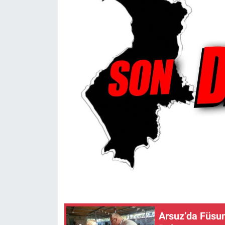
Arsuz’da Füsu