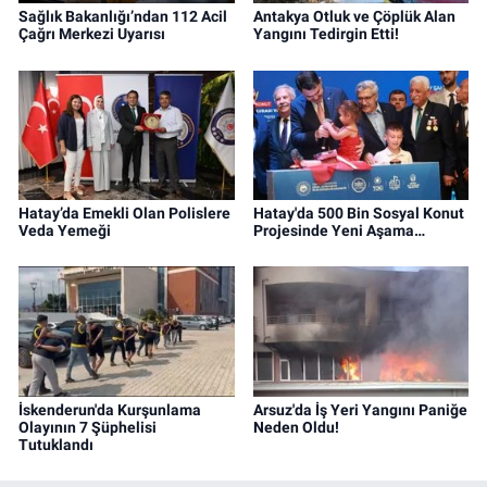
Sağlık Bakanlığı’ndan 112 Acil
Antakya Otluk ve Çöplük Alan
Çağrı Merkezi Uyarısı
Yangını Tedirgin Etti!
Hatay’da Emekli Olan Polislere
Hatay'da 500 Bin Sosyal Konut
Veda Yemeği
Projesinde Yeni Aşama…
İskenderun'da Kurşunlama
Arsuz'da İş Yeri Yangını Paniğe
Olayının 7 Şüphelisi
Neden Oldu!
Tutuklandı