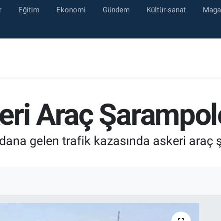
r
Eğitim
Ekonomi
Gündem
Kültür-sanat
Maga
eri Araç Şarampol
ydana gelen trafik kazasında askeri araç 