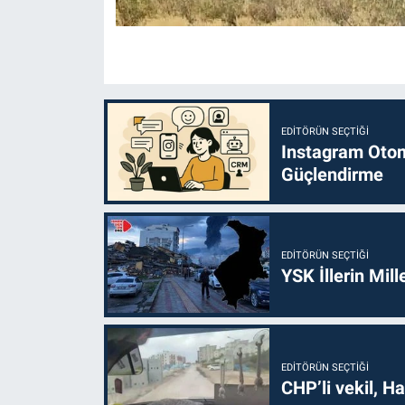
EDITÖRÜN SEÇTIĞI
Instagram Otoma
Güçlendirme
EDITÖRÜN SEÇTIĞI
YSK İllerin Mill
EDITÖRÜN SEÇTIĞI
CHP’li vekil, H