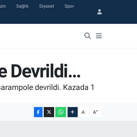
zin
Sağlık
Siyaset
Spor
e Devrildi…
şarampole devrildi. Kazada 1
-
+
A
A