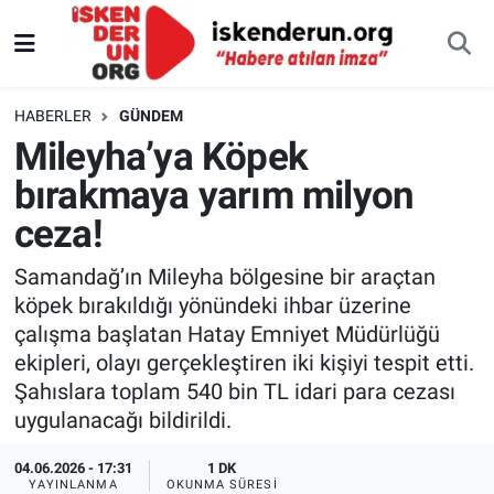
HABERLER
GÜNDEM
Mileyha’ya Köpek
bırakmaya yarım milyon
ceza!
Samandağ’ın Mileyha bölgesine bir araçtan
köpek bırakıldığı yönündeki ihbar üzerine
çalışma başlatan Hatay Emniyet Müdürlüğü
ekipleri, olayı gerçekleştiren iki kişiyi tespit etti.
Şahıslara toplam 540 bin TL idari para cezası
uygulanacağı bildirildi.
04.06.2026 - 17:31
1 DK
YAYINLANMA
OKUNMA SÜRESI