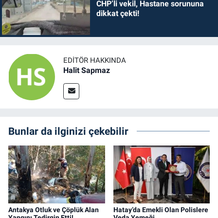
CHP’li vekil, Hastane sorununa
dikkat çekti!
EDITÖR HAKKINDA
Halit Sapmaz
Bunlar da ilginizi çekebilir
Antakya Otluk ve Çöplük Alan
Hatay’da Emekli Olan Polislere
Yangını Tedirgin Etti!
Veda Yemeği