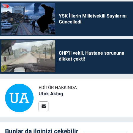
YSK İllerin Milletvekili Sayılarını
Güncelledi
CHP’li vekil, Hastane sorununa
dikkat çekti!
EDITÖR HAKKINDA
Ufuk Aktug
Bunlar da ilginizi çekebilir