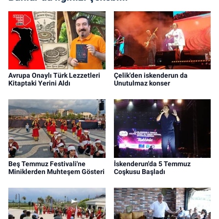
Avrupa Onaylı Türk Lezzetleri
Çelik'den iskenderun da
Kitaptaki Yerini Aldı
Unutulmaz konser
Beş Temmuz Festivali'ne
İskenderun'da 5 Temmuz
Miniklerden Muhteşem Gösteri
Coşkusu Başladı