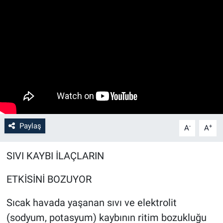
Paylaş
-
+
A
A
SIVI KAYBI İLAÇLARIN
ETKİSİNİ BOZUYOR
Sıcak havada yaşanan sıvı ve elektrolit
(sodyum, potasyum) kaybının ritim bozukluğu