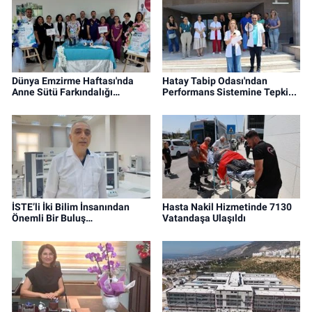
Dünya Emzirme Haftası'nda
Hatay Tabip Odası'ndan
Anne Sütü Farkındalığı…
Performans Sistemine Tepki...
İSTE’li İki Bilim İnsanından
Hasta Nakil Hizmetinde 7130
Önemli Bir Buluş…
Vatandaşa Ulaşıldı