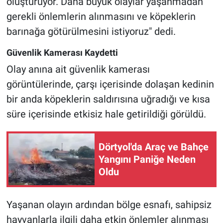
oluşturuyor. Daha büyük olaylar yaşanmadan
gerekli önlemlerin alınmasını ve köpeklerin
barınağa götürülmesini istiyoruz" dedi.
Güvenlik Kamerası Kaydetti
Olay anına ait güvenlik kamerası
görüntülerinde, çarşı içerisinde dolaşan kedinin
bir anda köpeklerin saldırısına uğradığı ve kısa
süre içerisinde etkisiz hale getirildiği görüldü.
Dörtyol'da Araç ve Bahçe
Yangını Paniğe Neden
Oldu
Yaşanan olayın ardından bölge esnafı, sahipsiz
hayvanlarla ilgili daha etkin önlemler alınması