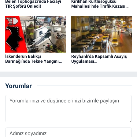
Belen Topboğazı’nda Faciayı
Kırıkhan Kurtlusoğuksu
TIR Şoförü Önledi!
Mahallesi’nde Trafik Kazası…
İskenderun Balıkçı
Reyhanlı'da Kapsamlı Asayiş
Barınağı’nda Tekne Yangını…
Uygulaması…
Yorumlar