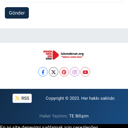
Gönder
RSS
Copyright © 2023. Her hakkı saklıdır.
Haber Yazılımı:
TE Bilişim
En iyi site deneyimi sağlamak için çerezlerden