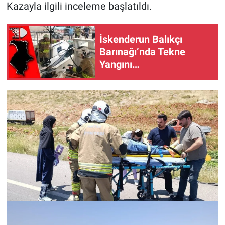
Kazayla ilgili inceleme başlatıldı.
İskenderun Balıkçı
Barınağı’nda Tekne
Yangını…