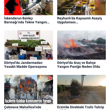
İskenderun Balıkçı
Reyhanlı'da Kapsamlı Asayiş
Barınağı’nda Tekne Yangını…
Uygulaması…
Dörtyol'da Jandarmadan
Dörtyol'da Araç ve Bahçe
Yasaklı Madde Operasyonu
Yangını Paniğe Neden Oldu
Çekmece Mahallesi'nde
Erzin'de Direkteki Trafo Tahrip