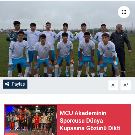
Paylaş
-
+
A
A
MCU Akademinin
Sporcusu Dünya
Kupasına Gözünü Dikti