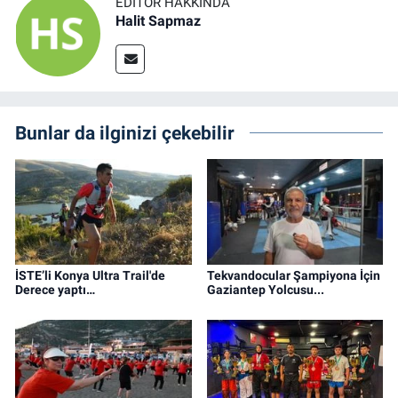
EDITÖR HAKKINDA
Halit Sapmaz
Bunlar da ilginizi çekebilir
İSTE’li Konya Ultra Trail'de
Tekvandocular Şampiyona İçin
Derece yaptı…
Gaziantep Yolcusu...