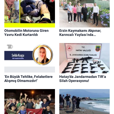
Otomobilin Motoruna Giren
Erzin Kaymakamı Akpınar,
Yavru Kedi Kurtarıldı
Karıncalı Yaylası’nda…
‘En Büyük Tehlike, Felaketlere
Hatay’da Jandarmadan TIR’a
Alışmış Olmamızdır!’
Silah Operasyonu!