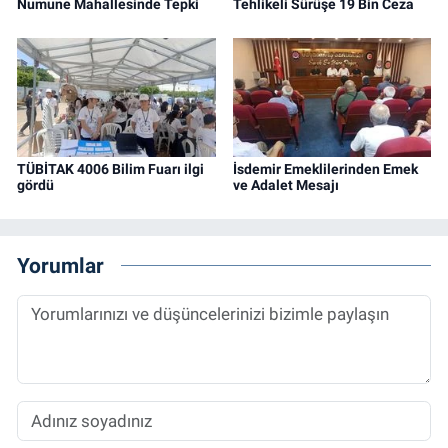
Numune Mahallesinde Tepki
Tehlikeli Sürüşe 19 Bin Ceza
TÜBİTAK 4006 Bilim Fuarı ilgi
İsdemir Emeklilerinden Emek
gördü
ve Adalet Mesajı
Yorumlar