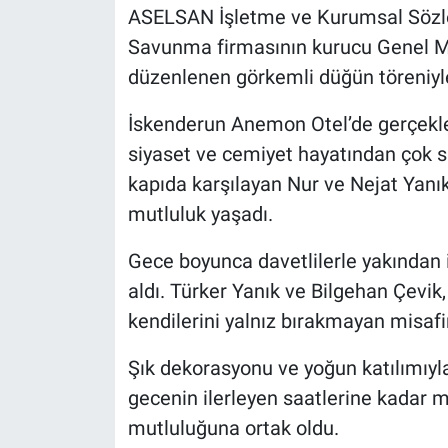
ASELSAN İşletme ve Kurumsal Sözle
Savunma firmasının kurucu Genel Mü
düzenlenen görkemli düğün töreniyle 
İskenderun Anemon Otel’de gerçekle
siyaset ve cemiyet hayatından çok sa
kapıda karşılayan Nur ve Nejat Yanık
mutluluk yaşadı.
Gece boyunca davetlilerle yakından il
aldı. Türker Yanık ve Bilgehan Çevik
kendilerini yalnız bırakmayan misafir
Şık dekorasyonu ve yoğun katılımıyla
gecenin ilerleyen saatlerine kadar m
mutluluğuna ortak oldu.