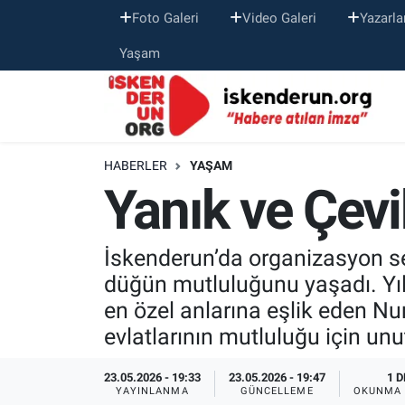
Foto Galeri
Video Galeri
Yazarla
Yaşam
HABERLER
YAŞAM
Yanık ve Çevi
İskenderun’da organizasyon sek
düğün mutluluğunu yaşadı. Yıll
en özel anlarına eşlik eden Nu
evlatlarının mutluluğu için un
23.05.2026 - 19:33
23.05.2026 - 19:47
1 D
YAYINLANMA
GÜNCELLEME
OKUNMA 