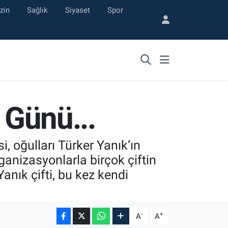
zin
Sağlık
Siyaset
Spor
 Günü...
, oğulları Türker Yanık’ın
ganizasyonlarla birçok çiftin
anık çifti, bu kez kendi
-
+
A
A