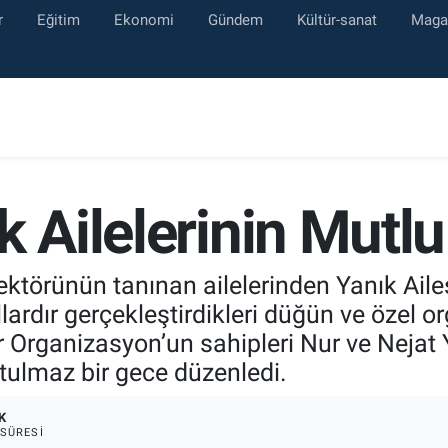
r
Eğitim
Ekonomi
Gündem
Kültür-sanat
Maga
k Ailelerinin Mutlu
törünün tanınan ailelerinden Yanık Ailesi
ardır gerçekleştirdikleri düğün ve özel or
r Organizasyon’un sahipleri Nur ve Nejat Y
utulmaz bir gece düzenledi.
K
SÜRESI