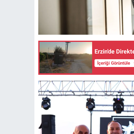
Erzin'de Direkt
İçeriği Görüntüle