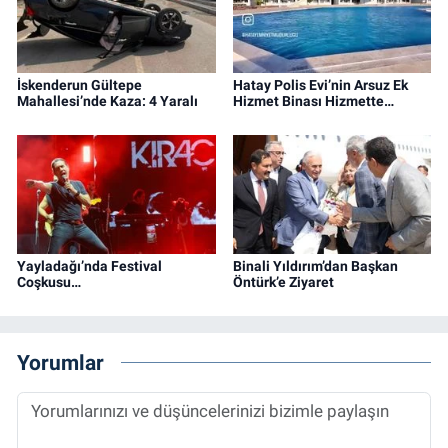
İskenderun Gültepe
Hatay Polis Evi’nin Arsuz Ek
Mahallesi’nde Kaza: 4 Yaralı
Hizmet Binası Hizmette…
Yayladağı’nda Festival
Binali Yıldırım’dan Başkan
Coşkusu…
Öntürk’e Ziyaret
Yorumlar