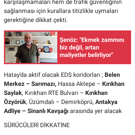
karşılaşmamaları hem de trafik güvenliğinin
sağlanması için kurallara titizlikle uymaları
gerektiğine dikkat çekti.
Şenöz: "Ekmek zammını
biz değil, artan
maliyetler belirliyor"
Hatay'da aktif olacak EDS koridorları ;
Belen
Merkez – Sarımazı,
Hassa Aktepe –
Kırıkhan
Saylak
, Kırıkhan RTE Bulvarı –
Kırıkhan
Özyörük
, Üzümdalı – Demirköprü,
Antakya
Adliye
– Sinanlı Kavşağı
arasında yer alacak
SÜRÜCÜLERİ DİKKATİNE