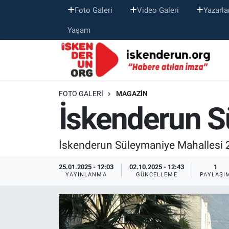
Foto Galeri
Video Galeri
Yazarla
Yaşam
FOTO GALERI
MAGAZIN
İskenderun S
İskenderun Süleymaniye Mahallesi
25.01.2025 - 12:03
02.10.2025 - 12:43
1
YAYINLANMA
GÜNCELLEME
PAYLAŞI