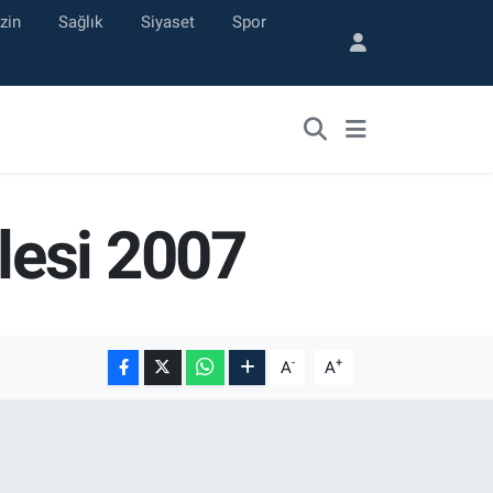
zin
Sağlık
Siyaset
Spor
lesi 2007
-
+
A
A