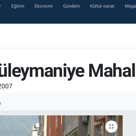
r
Eğitim
Ekonomi
Gündem
Kültür-sanat
Maga
üleymaniye Mahal
 2007
M