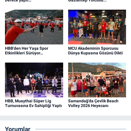
HBB'den Her Yaşa Spor
MCU Akademinin Sporcusu
Etkinlikleri Sürüyor…
Dünya Kupasına Gözünü Dikti
HBB, Muaythai Süper Lig
Samandağ’da Çevlik Beach
Turnuvasına Ev Sahipliği Yaptı
Volley 2026 Heyecanı
Yorumlar