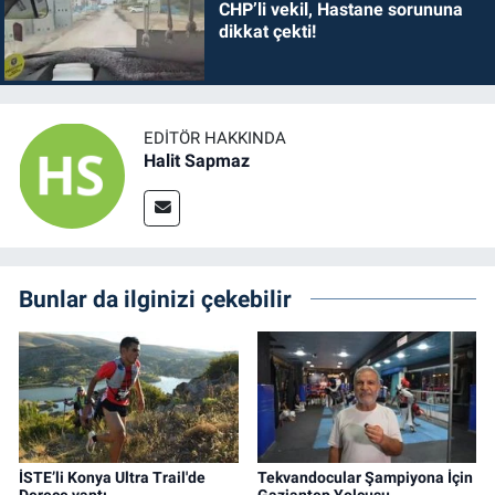
CHP’li vekil, Hastane sorununa
dikkat çekti!
EDITÖR HAKKINDA
Halit Sapmaz
Bunlar da ilginizi çekebilir
İSTE’li Konya Ultra Trail'de
Tekvandocular Şampiyona İçin
Derece yaptı…
Gaziantep Yolcusu...