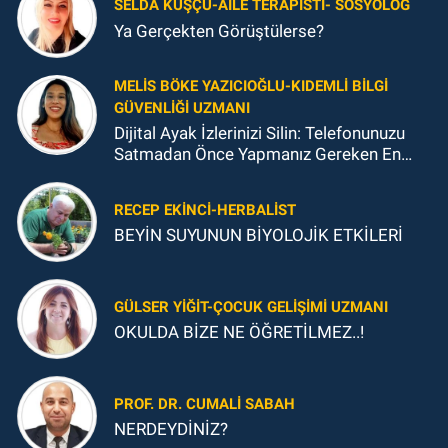
SELDA KUŞÇU-AILE TERAPISTI- SOSYOLOG
Ya Gerçekten Görüştülerse?
MELIS BÖKE YAZICIOĞLU-KIDEMLI BILGI
GÜVENLIĞI UZMANI
Dijital Ayak İzlerinizi Silin: Telefonunuzu
Satmadan Önce Yapmanız Gereken En
Önemli Şey
RECEP EKINCI-HERBALIST
BEYİN SUYUNUN BİYOLOJİK ETKİLERİ
GÜLSER YIĞIT-ÇOCUK GELIŞIMI UZMANI
OKULDA BİZE NE ÖĞRETİLMEZ..!
PROF. DR. CUMALI SABAH
NERDEYDİNİZ?