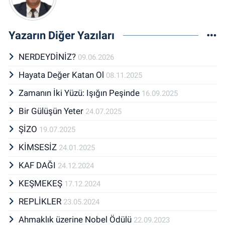
Yazarın Diğer Yazıları
NERDEYDİNİZ?
09.06.2026
Hayata Değer Katan Ol
08.11.2025
Zamanın İki Yüzü: Işığın Peşinde
16.09.2025
Bir Gülüşün Yeter
24.07.2025
ŞİZO
19.07.2025
KİMSESİZ
24.01.2025
KAF DAĞI
24.12.2024
KEŞMEKEŞ
17.12.2024
REPLİKLER
23.05.2024
Ahmaklık üzerine Nobel Ödülü
22.09.2023