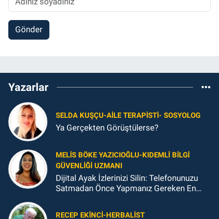
Gönder
Yazarlar
SELDA KUŞÇU-AILE TERAPISTI- SOSYOLOG
Ya Gerçekten Görüştülerse?
MELIS BÖKE YAZICIOĞLU-KIDEMLI BILGI
GÜVENLIĞI UZMANI
Dijital Ayak İzlerinizi Silin: Telefonunuzu
Satmadan Önce Yapmanız Gereken En
Önemli Şey
RECEP EKINCI-HERBALIST