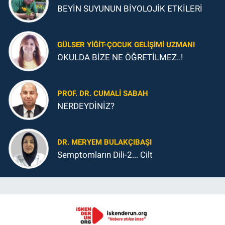
BEYİN SUYUNUN BİYOLOJİK ETKİLERİ
GÜLSER YIĞIT-ÇOCUK GELIŞIMI UZMANI
OKULDA BİZE NE ÖĞRETİLMEZ..!
PROF. DR. CUMALI SABAH
NERDEYDİNİZ?
DR. MERYEM BULAKÇIBAŞI
Semptomların Dili-2... Cilt