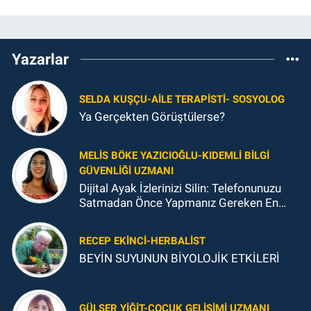
Yazarlar
SELDA KUŞÇU-AILE TERAPISTI- SOSYOLOG
Ya Gerçekten Görüştülerse?
MELIS BÖKE YAZICIOĞLU-KIDEMLI BILGI
GÜVENLIĞI UZMANI
Dijital Ayak İzlerinizi Silin: Telefonunuzu
Satmadan Önce Yapmanız Gereken En
Önemli Şey
RECEP EKINCI-HERBALIST
BEYİN SUYUNUN BİYOLOJİK ETKİLERİ
GÜLSER YIĞIT-ÇOCUK GELIŞIMI UZMANI