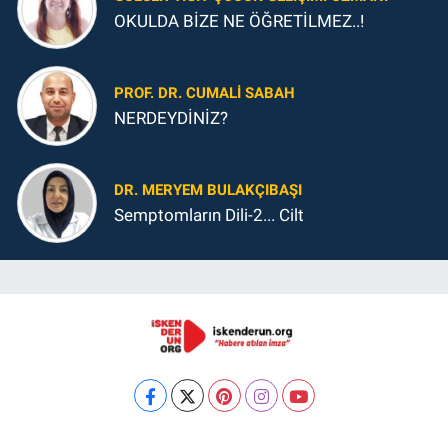
OKULDA BİZE NE ÖĞRETİLMEZ..!
PROF. DR. CUMALI SABAH
NERDEYDİNİZ?
DR. MERYEM BULAKÇIBAŞI
Semptomların Dili-2... Cilt