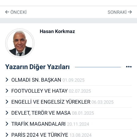
ÖNCEKI
SONRAKI
Hasan Korkmaz
Yazarın Diğer Yazıları
OLMADI SN. BAŞKAN
01.09.2025
FOOTVOLLEY VE HATAY
02.07.2025
ENGELLİ VE ENGELSİZ YÜREKLER
06.03.2025
DEVLET, TERÖR VE MASA
08.01.2025
TRAFİK MAGANDALARI
20.11.2024
PARİS 2024 VE TÜRKİYE
13.08.2024