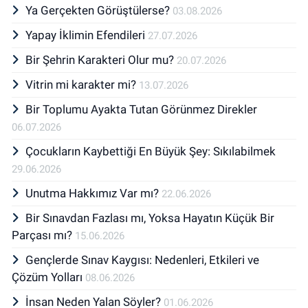
Ya Gerçekten Görüştülerse?
03.08.2026
Yapay İklimin Efendileri
27.07.2026
Bir Şehrin Karakteri Olur mu?
20.07.2026
Vitrin mi karakter mi?
13.07.2026
Bir Toplumu Ayakta Tutan Görünmez Direkler
06.07.2026
Çocukların Kaybettiği En Büyük Şey: Sıkılabilmek
29.06.2026
Unutma Hakkımız Var mı?
22.06.2026
Bir Sınavdan Fazlası mı, Yoksa Hayatın Küçük Bir
Parçası mı?
15.06.2026
Gençlerde Sınav Kaygısı: Nedenleri, Etkileri ve
Çözüm Yolları
08.06.2026
İnsan Neden Yalan Söyler?
01.06.2026