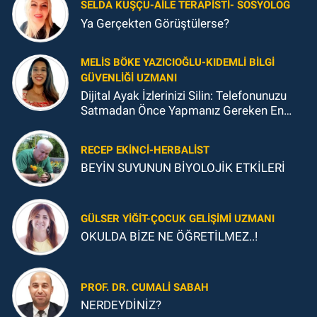
SELDA KUŞÇU-AILE TERAPISTI- SOSYOLOG
Ya Gerçekten Görüştülerse?
MELIS BÖKE YAZICIOĞLU-KIDEMLI BILGI
GÜVENLIĞI UZMANI
Dijital Ayak İzlerinizi Silin: Telefonunuzu
Satmadan Önce Yapmanız Gereken En
Önemli Şey
RECEP EKINCI-HERBALIST
BEYİN SUYUNUN BİYOLOJİK ETKİLERİ
GÜLSER YIĞIT-ÇOCUK GELIŞIMI UZMANI
OKULDA BİZE NE ÖĞRETİLMEZ..!
PROF. DR. CUMALI SABAH
NERDEYDİNİZ?